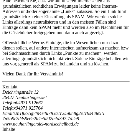
Bitte beachten Sie, dass wir auf unseren Internetseiten aus
grundsätzlichen rechtlichen Erwägungen leider keine Internet-
Adressen und/oder sogenannte „Links“ zulassen. So ein Link führt
grundsätzlich zu einer Einstufung als SPAM. Wir werden solche
Links allerdings neutralisieren und in den meisten Fällen sind
Einträge dann kein SPAM mehr und werden also im Nachhinein für
die Gästebücher freigegeben und dann auch angezeigt.
Offensichtliche Werbe-Einträge, die im Wesentlichen nur dazu
dienen sollen, auf andere Internetseiten aufmerksam zu machen bzw.
bei Suchmaschinen durch Links „Punkte zu machen“, werden
allerdings grundsätzlich nicht aktiviert. Solche Einträge behalten wir
uns vor, generell als SPAM zu behandeln und zu löschen.
Vielen Dank für Ihr Verständnis!
Kontakt
Deichringstraße 12
26427 Neuharlingersiel
Telefon
04971 912667
Telefax
04971 925764
Email
i
2
n
1
f
6
o
1
@
4
n
4
e
4
u
7
h
3
a
1
r
2
l
5
i
6
n
8
g
2
e
1
r
9
s
4
i
8
e
5
l
1
-
7
n
5
o
9
r
7
d
4
s
9
e
6
e
2
h
4
e
5
i
5
l
2
b
4
a
3
d
7
.
7
d
2
e
8
www.neuharlingersiel-nordseeheilbad.de
Inhalte