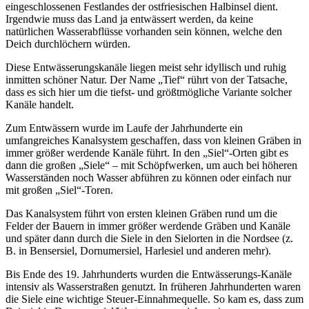
eingeschlossenen Festlandes der ostfriesischen Halbinsel dient.
Irgendwie muss das Land ja entwässert werden, da keine
natürlichen Wasserabflüsse vorhanden sein können, welche den
Deich durchlöchern würden.
Diese Entwässerungskanäle liegen meist sehr idyllisch und ruhig
inmitten schöner Natur. Der Name „Tief“ rührt von der Tatsache,
dass es sich hier um die tiefst- und größtmögliche Variante solcher
Kanäle handelt.
Zum Entwässern wurde im Laufe der Jahrhunderte ein
umfangreiches Kanalsystem geschaffen, dass von kleinen Gräben in
immer größer werdende Kanäle führt. In den „Siel“-Orten gibt es
dann die großen „Siele“ – mit Schöpfwerken, um auch bei höheren
Wasserständen noch Wasser abführen zu können oder einfach nur
mit großen „Siel“-Toren.
Das Kanalsystem führt von ersten kleinen Gräben rund um die
Felder der Bauern in immer größer werdende Gräben und Kanäle
und später dann durch die Siele in den Sielorten in die Nordsee (z.
B. in Bensersiel, Dornumersiel, Harlesiel und anderen mehr).
Bis Ende des 19. Jahrhunderts wurden die Entwässerungs-Kanäle
intensiv als Wasserstraßen genutzt. In früheren Jahrhunderten waren
die Siele eine wichtige Steuer-Einnahmequelle. So kam es, dass zum