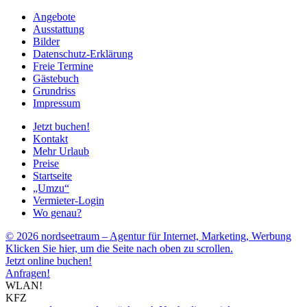
Angebote
Ausstattung
Bilder
Datenschutz-Erklärung
Freie Termine
Gästebuch
Grundriss
Impressum
Jetzt buchen!
Kontakt
Mehr Urlaub
Preise
Startseite
„Umzu“
Vermieter-Login
Wo genau?
© 2026 nordseetraum – Agentur für Internet, Marketing, Werbung
Klicken Sie hier, um die Seite nach oben zu scrollen.
Jetzt online buchen!
Anfragen!
WLAN!
KFZ